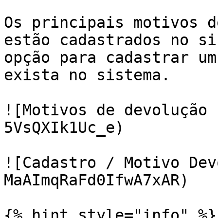
Os principais motivos d
estão cadastrados no si
opção para cadastrar um
exista no sistema.

![Motivos de devolução 
5VsQXIk1Uc_e)

![Cadastro / Motivo Dev
MaAImqRaFd0IfwA7xAR)

{% hint style="info" %}
