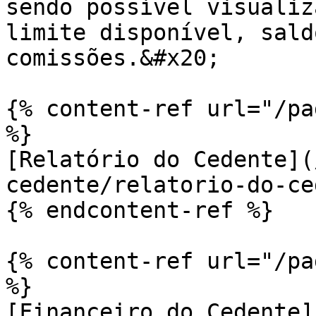
sendo possível visualiz
limite disponível, sald
comissões.&#x20;

{% content-ref url="/pa
%}

[Relatório do Cedente](
cedente/relatorio-do-ce
{% endcontent-ref %}

{% content-ref url="/pa
%}

[Financeiro do Cedente]