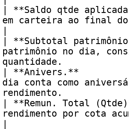
| **Saldo qtde aplicada
em carteira ao final do dia.                                         
|

| **Subtotal patrimônio
patrimônio no dia, cons
quantidade.            
| **Anivers.**         
dia conta como aniversá
rendimento.            
| **Remun. Total (Qtde)
rendimento por cota acumulado até aquele dia.  
|
