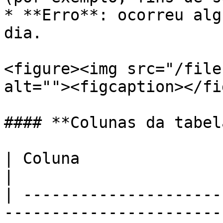
* **Erro**: ocorreu alg
dia.

<figure><img src="/file
alt=""><figcaption></fi
#### **Colunas da tabela
| Coluna                      | Explicação                               
|

| ---------------------
-----------------------