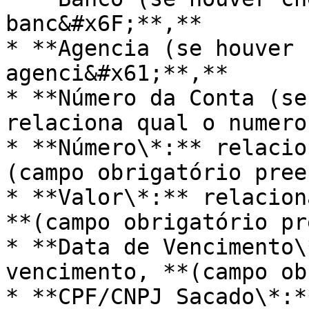
banc&#x6F;**,**

* **Agencia (se houver 
agenci&#x61;**,**

* **Número da Conta (se
relaciona qual o numero
* **Número\*:** relacio
(campo obrigatório pree
* **Valor\*:** relacion
**(campo obrigatório pr
* **Data de Vencimento\
vencimento, **(campo ob
* **CPF/CNPJ Sacado\*:*