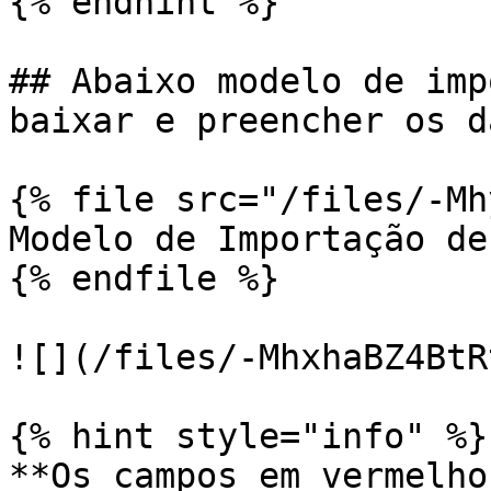
{% endhint %}

## Abaixo modelo de imp
baixar e preencher os d
{% file src="/files/-Mh
Modelo de Importação de
{% endfile %}

![](/files/-MhxhaBZ4BtR
{% hint style="info" %}

**Os campos em vermelho