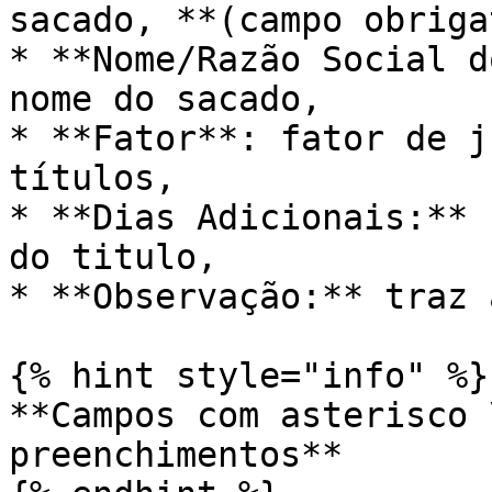
sacado, **(campo obriga
* **Nome/Razão Social d
nome do sacado,

* **Fator**: fator de j
títulos,

* **Dias Adicionais:** 
do titulo,

* **Observação:** traz 
{% hint style="info" %}

**Campos com asterisco 
preenchimentos**
