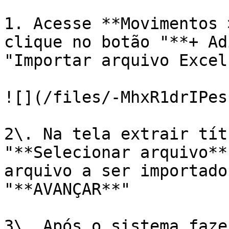
1. Acesse **Movimentos 
clique no botão "**+ Ad
"Importar arquivo Excel
![](/files/-MhxR1drIPes
2\. Na tela extrair tít
"**Selecionar arquivo**
arquivo a ser importado
"**AVANÇAR**"

3\. Após o sistema faze