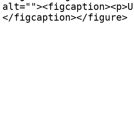
alt=""><figcaption><p>U