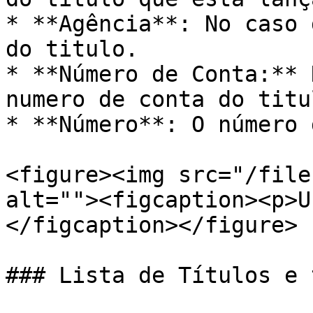
* **Agência**: No caso 
do titulo.

* **Número de Conta:** 
numero de conta do titul
* **Número**: O número 
<figure><img src="/file
alt=""><figcaption><p>U
</figcaption></figure>

### Lista de Títulos e 